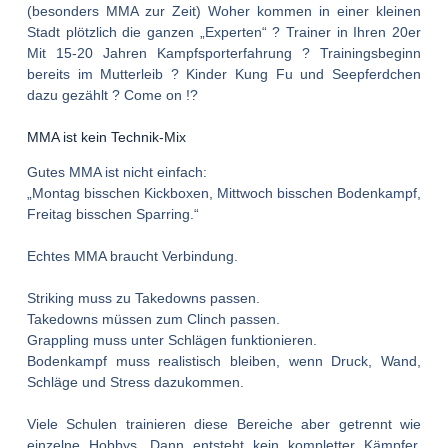
(besonders MMA zur Zeit) Woher kommen in einer kleinen
Stadt plötzlich die ganzen „Experten“ ? Trainer in Ihren 20er
Mit 15-20 Jahren Kampfsporterfahrung ? Trainingsbeginn
bereits im Mutterleib ? Kinder Kung Fu und Seepferdchen
dazu gezählt ? Come on !?
MMA ist kein Technik-Mix
Gutes MMA ist nicht einfach:
„Montag bisschen Kickboxen, Mittwoch bisschen Bodenkampf,
Freitag bisschen Sparring.“
Echtes MMA braucht Verbindung.
Striking muss zu Takedowns passen.
Takedowns müssen zum Clinch passen.
Grappling muss unter Schlägen funktionieren.
Bodenkampf muss realistisch bleiben, wenn Druck, Wand,
Schläge und Stress dazukommen.
Viele Schulen trainieren diese Bereiche aber getrennt wie
einzelne Hobbys. Dann entsteht kein kompletter Kämpfer,