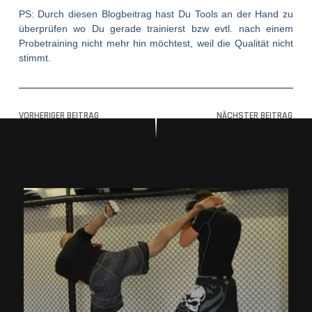
PS: Durch diesen Blogbeitrag hast Du Tools an der Hand zu
überprüfen wo Du gerade trainierst bzw evtl. nach einem
Probetraining nicht mehr hin möchtest, weil die Qualität nicht
stimmt.
VORHERIGER BEITRAG
NÄCHSTER BEITRAG