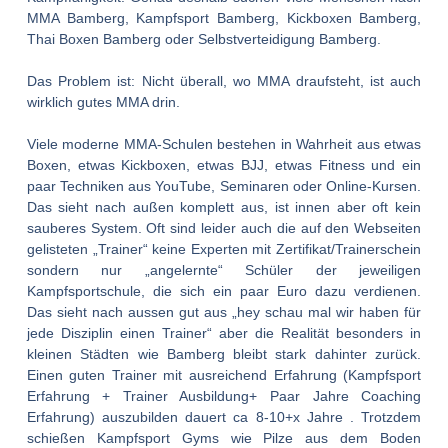
MMA Bamberg
,
Kampfsport Bamberg
,
Kickboxen Bamberg
,
Thai Boxen Bamberg
oder
Selbstverteidigung Bamberg
.
Das Problem ist: Nicht überall, wo MMA draufsteht, ist auch
wirklich gutes MMA drin.
Viele moderne MMA-Schulen bestehen in Wahrheit aus etwas
Boxen, etwas Kickboxen, etwas BJJ, etwas Fitness und ein
paar Techniken aus YouTube, Seminaren oder Online-Kursen.
Das sieht nach außen komplett aus, ist innen aber oft kein
sauberes System. Oft sind leider auch die auf den Webseiten
gelisteten „Trainer“ keine Experten mit Zertifikat/Trainerschein
sondern nur „angelernte“ Schüler der jeweiligen
Kampfsportschule, die sich ein paar Euro dazu verdienen.
Das sieht nach aussen gut aus „hey schau mal wir haben für
jede Disziplin einen Trainer“ aber die Realität besonders in
kleinen Städten wie Bamberg bleibt stark dahinter zurück.
Einen guten Trainer mit ausreichend Erfahrung (Kampfsport
Erfahrung + Trainer Ausbildung+ Paar Jahre Coaching
Erfahrung) auszubilden dauert ca 8-10+x Jahre . Trotzdem
schießen Kampfsport Gyms wie Pilze aus dem Boden