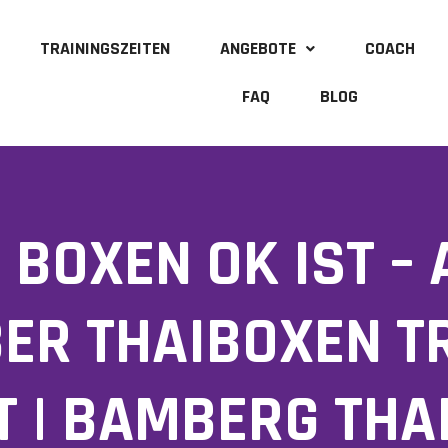
TRAININGSZEITEN
ANGEBOTE
COACH
FAQ
BLOG
BOXEN OK IST – 
BER THAIBOXEN T
T | BAMBERG THA